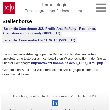
Zum
Johannes
Immunologie
Inhalt
Gutenberg-
Forschungszentrum für Immuntherapie
springen
Universität
Mainz
Stellenbörse
Scientific Coordinator
JGU Profile Area ReALity - Resilience,
Adaptation and Longevity
(100%, E13)
Scientific Coordinator CRC/TRR 355 (50%, E13)
Sie suchen eine Arbeitsgruppe, die Bachelor- oder Masterarbeiten
anbietet? Eine Liste der am FZI-beteiligten Wissenschaftler finden Sie auf
unserer Homepage:
http://www.fzi.uni-mainz.de/74_DEU_HTML.php
Gern können Sie die für Sie interessanten Arbeitsgruppenleiter:innen
direkt kontaktieren.
Zusätzliche
Seiten-
Letzte
Forschungszentrum für Immuntherapie
20. Oktober 2023
Name:
Aktualisierung:
Informationen
LinkedIn
zu