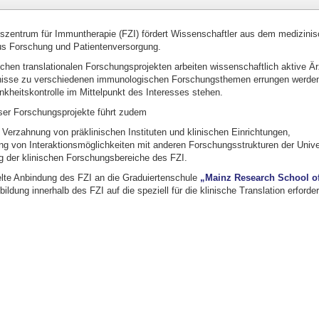
zentrum für Immuntherapie (FZI) fördert Wissenschaftler aus dem medizinisc
s Forschung und Patientenversorgung.
lichen translationalen Forschungsprojekten arbeiten wissenschaftlich aktive 
nisse zu verschiedenen immunologischen Forschungsthemen errungen werden, 
ankheitskontrolle im Mittelpunkt des Interesses stehen.
ser Forschungsprojekte führt zudem
 Verzahnung von präklinischen Instituten und klinischen Einrichtungen,
ng von Interaktionsmöglichkeiten mit anderen Forschungsstrukturen der Unive
g der klinischen Forschungsbereiche des FZI.
elte Anbindung des FZI an die Graduiertenschule
„Mainz Research School of
dung innerhalb des FZI auf die speziell für die klinische Translation erforde