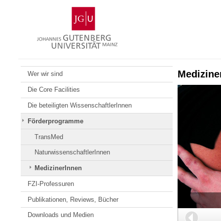
Zum
Johannes
Inhalt
Gutenberg-
springen
Universität
Mainz
Medizine
Wer wir sind
Die Core Facilities
Die beteiligten WissenschaftlerInnen
Förderprogramme
TransMed
NaturwissenschaftlerInnen
MedizinerInnen
FZI-Professuren
Publikationen, Reviews, Bücher
Zurüc
Downloads und Medien