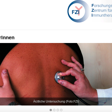
rInnen
Ärztliche Untersuchung (Foto:FZI)
k